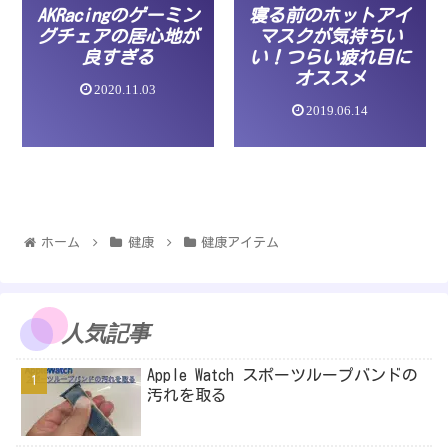
AKRacingのゲーミン
寝る前のホットアイ
グチェアの居心地が
マスクが気持ちい
良すぎる
い！つらい疲れ目に
オススメ
2020.11.03
2019.06.14
ホーム
健康
健康アイテム
人気記事
Apple Watch スポーツループバンドの
汚れを取る