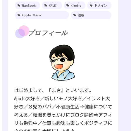
MacBook
KALDI
Kindle
ドメイン
Apple Music
睡眠
プロフィール
はじめまして、『まさ』といいます。
Apple大好き／新しいモノ大好き／イラスト大
好き／３児のパパ／不健康生活⇒健康について
考える／転職をきっかけにブログ開始⇒アフィ
リも勉強中／仕事も趣味も楽しくポジティブに