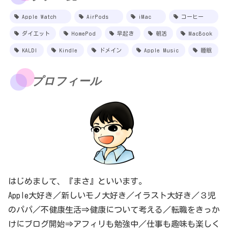
Apple Watch
AirPods
iMac
コーヒー
ダイエット
HomePod
早起き
朝活
MacBook
KALDI
Kindle
ドメイン
Apple Music
睡眠
プロフィール
はじめまして、『まさ』といいます。
Apple大好き／新しいモノ大好き／イラスト大好き／３児
のパパ／不健康生活⇒健康について考える／転職をきっか
けにブログ開始⇒アフィリも勉強中／仕事も趣味も楽しく